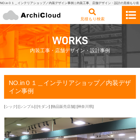
NO.in０１＿インテリアショップ／内装デザイン事例 | 内装工事、店舗デザイン・設計の見積もり依
頼・比較 アーキクラウド
見積もり検索
内装工事・店舗デザイン・設計事例
NO.in０１＿インテリアショップ／内装デザ
イン事例
[
シック
]
[
シンプル
]
[
モダン
]
[
物品販売店舗
]
[
神奈川県
]