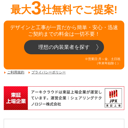
3
最大
社無料でご提案!
デザインと工事が一貫だから簡単・安心・迅速
ご契約までの料金は一切不要！
理想の内装業者を探す
※営業日:月～金、土日祝
（年末年始除く）
ご利用規約
プライバシーポリシー