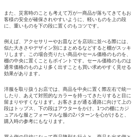
また、災害時のことも考えて万が一商品が落ちてきてもお
客様の安全が確保されやすいように、軽いものを上の段
に、重いものを下の段に置くのもコツです。
例えば、アクセサリーやお皿などを店頭に並べる際には、
似た大きさやデザイン別にまとめるなどすると棚がスッキ
リします。この場合売りたい商品やセール価格のものを、
棚の中央に置くこともポイントです。セール価格のものは
通常価格のものより多く出すことも買い求めやすく見せる
効果があります。
洋服を取り扱うお店では、商品を中央に置く際左右で統一
したり、あえて対照的なカラーを持ってきたりすると目に
留まりやすくなります。お客さまが通る通路に向けて上の
段はトップス、下の段はアウターをかけ、1つの棚にカジ
ュアルな服とフォーマルな服の2パターンを心がけると、
購入時の参考にもなります。
買う側の目線になって商品陳列を行うと、商品を出す側と