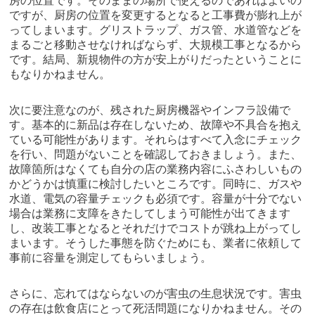
房の位置です。そのままの場所で使えるのであればよいの
ですが、厨房の位置を変更するとなると工事費が膨れ上が
ってしまいます。グリストラップ、ガス管、水道管などを
まるごと移動させなければならず、大規模工事となるから
です。結局、新規物件の方が安上がりだったということに
もなりかねません。
次に要注意なのが、残された厨房機器やインフラ設備で
す。基本的に新品は存在しないため、故障や不具合を抱え
ている可能性があります。それらはすべて入念にチェック
を行い、問題がないことを確認しておきましょう。また、
故障箇所はなくても自分の店の業務内容にふさわしいもの
かどうかは慎重に検討したいところです。同時に、ガスや
水道、電気の容量チェックも必須です。容量が十分でない
場合は業務に支障をきたしてしまう可能性が出てきます
し、改装工事となるとそれだけでコストが跳ね上がってし
まいます。そうした事態を防ぐためにも、業者に依頼して
事前に容量を測定してもらいましょう。
さらに、忘れてはならないのが害虫の生息状況です。害虫
の存在は飲食店にとって死活問題になりかねません。その