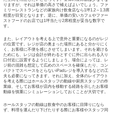
りますが、それは単価の高さで補えばよいでしょう。ファ
ミリーレストランなどの家族向け飲食店なら1坪1.2～1.3席
程度が目安となります。逆に、単価の安いカフェやファー
ストフードのお店では1坪当たり2席程度が妥当な数字で
す。
また、レイアウトを考える上で意外と重要になるのがレジ
の位置です。レジが店の奥まった場所にあると分かりにく
く、お客様に不便を感じさせてしまいます。それを避ける
ためにも、レジは会計が終わるとすぐに外に出られる入り
口付近に設置するようにしましょう。場合によっては、レ
ジ前の混雑も想定して広めのスペースを確保したり、コン
パクトでスペースをとらないiPadレジを導入するなどの工
夫も必要になってきます。それに加え、全体のレイアウト
を考える際にはホールスタッフの動線や厨房スタッフの作
業線、そしてお客様が店内を移動する経路を示したお客様
動線を慎重にシミュレーションしておくことが大切です。
ホールスタッフの動線は飲食中のお客様に目障りになら
ず、料理を運んだり下げたりする際にお客様やスタッフ同