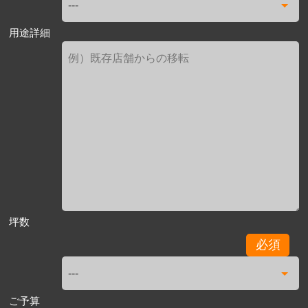
用途詳細
坪数
必須
ご予算