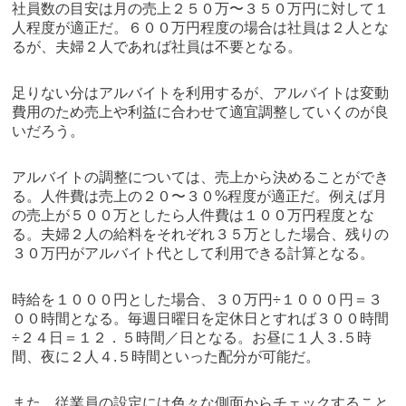
社員数の目安は月の売上２５０万〜３５０万円に対して１
人程度が適正だ。６００万円程度の場合は社員は２人とな
るが、夫婦２人であれば社員は不要となる。
足りない分はアルバイトを利用するが、アルバイトは変動
費用のため売上や利益に合わせて適宜調整していくのが良
いだろう。
アルバイトの調整については、売上から決めることができ
る。人件費は売上の２０〜３０%程度が適正だ。例えば月
の売上が５００万としたら人件費は１００万円程度とな
る。夫婦２人の給料をそれぞれ３５万とした場合、残りの
３０万円がアルバイト代として利用できる計算となる。
時給を１０００円とした場合、３０万円÷１０００円＝３
００時間となる。毎週日曜日を定休日とすれば３００時間
÷２４日＝１２．５時間／日となる。お昼に１人３.５時
間、夜に２人４.５時間といった配分が可能だ。
また、従業員の設定には色々な側面からチェックすること