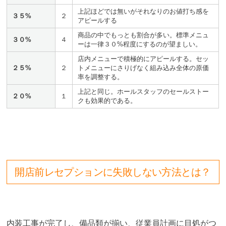
上記ほどでは無いがそれなりのお値打ち感を
３５%
２
アピールする
商品の中でもっとも割合が多い。標準メニュ
３０%
４
ーは一律３０%程度にするのが望ましい。
店内メニューで積極的にアピールする。セッ
２５%
２
トメニューにさりげなく組み込み全体の原価
率を調整する。
上記と同じ。ホールスタッフのセールストー
２０%
１
クも効果的である。
開店前レセプションに失敗しない方法とは？
内装工事が完了し、備品類が揃い、従業員計画に目処がつ