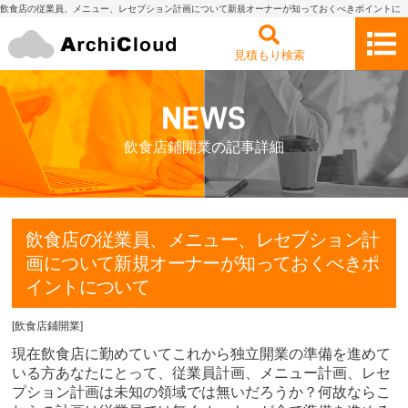
飲食店の従業員、メニュー、レセブション計画について新規オーナーが知っておくべきポイントに
ついて | 内装工事、店舗デザイン・設計の見積もり依頼・比較 アーキクラウド
見積もり検索
飲食店鋪開業の記事詳細
飲食店の従業員、メニュー、レセブション計
画について新規オーナーが知っておくべきポ
イントについて
[
飲食店鋪開業
]
現在飲食店に勤めていてこれから独立開業の準備を進めて
いる方あなたにとって、従業員計画、メニュー計画、レセ
プション計画は未知の領域では無いだろうか？何故ならこ