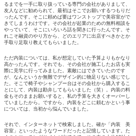
るまでを一手に取り扱っている専門の会社がありまして、
友人などに勧められて、最初はそこでお願いするつもりだ
ったんです。そこに頼めば要はワンストップで美容室がで
きてしまうわけです。その会社が起業のための無料相談を
やっていて、そこにいろいろ話を聞きに行ったんです。そ
れこそ融資のやり方から、どのエリアに出店すべきかとか
手取り足取り教えてもらいました。
ただ内装については、私が想定していた予算よりもかなり
高かったんです。それでも、その会社が施工したお店も実
際に見学に行ってみました。素敵にはできていたのです
が、なんというか無難でデザイン的に物足りない感じでし
た。そこで椅子やシャンプー台はその会社から購入するこ
とにして、内装は勘弁してもらいました（笑）。内装の料
金もそのままお願いすると、私の予算を大きくオーバーし
ていましたから。ですから、内装をどこに頼むかという事
については、当初から悩んでいました。
それで、インターネットで検索しました。確か「内装 美
容室」といったようなワードだったと記憶しています。た