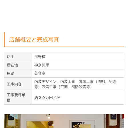
店舗概要と完成写真
店主
河野様
所在地
神奈川県
用途
美容室
内装デザイン、内装工事 電気工事（照明、配線
工事内容
等）設備工事（空調、消防設備等）
工事費坪単
約２０万円／坪
価