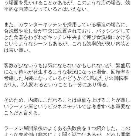
う場面を見かけることがあるが、このような店の場合、効
率的な内装になっているとはいえない。
また、カウンターキッチンを採用している構造の場合に、
食洗機や流し台が中央に設置されており、バッシングして
きた食器をわざわざキッチン中央まで運び食洗機にかける
というようなシーンもあるが、これも効率的が良い内装と
は言い難い。
客数が少ないうちは気にならないかもしれないが、繁盛店
になり待ちが発生するような状況になった場合、回転率を
考慮した内装になっているかどうかで1席あたりの回転率
が1人、2人変わるということも十分にあり得る。
そのため、内装にこだわることは単価を上げることが難し
いラーメン屋というビジネスモデルでは考慮すべき重要な
ことだと言える。
ラーメン屋開業後のよくある失敗例を４つ紹介した。この
ような失敗例は非常によく聞く話ではあるが、どれも開業