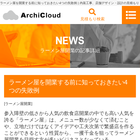
ラーメン屋を開業する前に知っておきたい4つの失敗例 | 内装工事、店舗デザイン・設計の見積もり
依頼・比較 アーキクラウド
見積もり検索
ラーメン屋開業の記事詳細
ラーメン屋を開業する前に知っておきたい4
つの失敗例
[
ラーメン屋開業
]
参入障壁の低さから人気の飲食店開業の中でも高い人気を
誇る「ラーメン屋」は、メニュー数が少なくて済むこと
や、立地だけではなくアイデアや工夫次第で繁盛店を作る
ことができるという性質から、一攫千金を狙ってラーメン
屋開業を目指す方が多いビジネスとなっている。