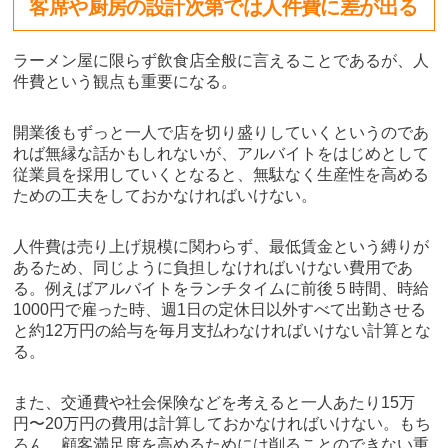
客席や厨房の設計次第では人件費に差が出る
ラーメン屋に限らず飲食店全般に言えることであるが、人
件費という観点も重要になる。
開業後もずっと一人で店を切り盛りしていくというのであ
れば無縁な話かもしれないが、アルバイトをはじめとして
従業員を採用していくとなると、無駄なく生産性を高める
ための工夫をしておかなければいけない。
人件費は売り上げ規模に関わらず、最低賃金という縛りが
あるため、同じように負担しなければいけない費用であ
る。例えばアルバイトをランチタイムに前後５時間、時給
1000円で雇った時、週1日の定休日以外すべて出勤させる
と約12万円の給与を毎月支払わなければいけない計算とな
る。
また、交通費や社会保険などを考えると一人あたり15万
円〜20万円の費用は計算しておかなければいけない。もち
ろん、顧客満足度を高めるためには削ることのできない重