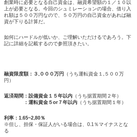
創業時に必要となる自己資金は、融資希望額の１／１０以
上が必要となる。今回のシュミレーションの場合、借り入
れ額は５００万円なので、５０万円の自己資金があれば融
資が下りる計算だ。
如何にハードルが低いか、ご理解いただけるであろう。下
記に詳細を記載するので参照頂きたい。
融資限度額：３,０００万円
（うち運転資金１,５００万
円）
返済期間：設備資金１５年以内
（うち据置期間２年）
：運転資金５or７年以内
（うち据置期間１年）
利率：1.65~2,80％
※但し、担保・保証人がいる場合は、0.1％マイナスとな
る