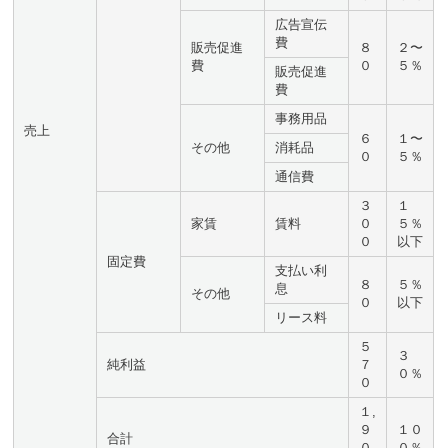
広告宣伝
費
販売促進
８
２〜
費
０
５％
販売促進
費
事務用品
売上
６
１〜
その他
消耗品
０
５％
通信費
３
１
家賃
賃料
０
５％
０
以下
固定費
支払い利
８
５％
息
その他
０
以下
リース料
５
３
純利益
７
０％
０
１,
９
１０
合計
０
０％