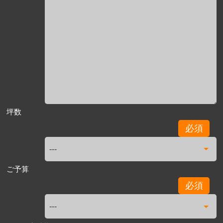
坪数
必須
ご予算
必須