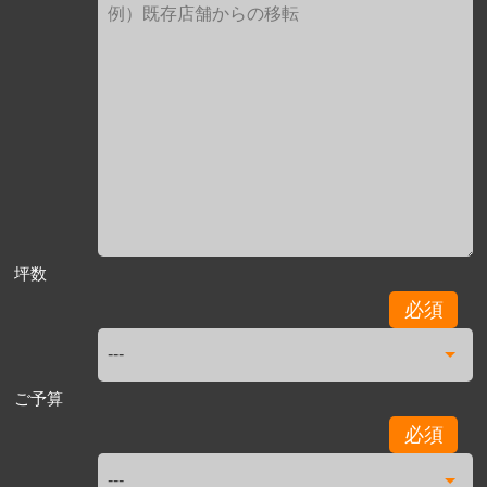
坪数
必須
ご予算
必須