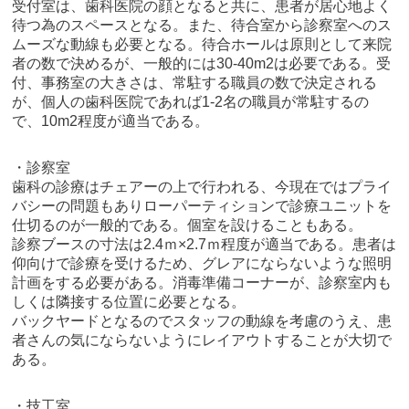
受付室は、歯科医院の顔となると共に、患者が居心地よく
待つ為のスペースとなる。また、待合室から診察室へのス
ムーズな動線も必要となる。待合ホールは原則として来院
者の数で決めるが、一般的には30-40m2は必要である。受
付、事務室の大きさは、常駐する職員の数で決定される
が、個人の歯科医院であれば1-2名の職員が常駐するの
で、10m2程度が適当である。
・診察室
歯科の診療はチェアーの上で行われる、今現在ではプライ
バシーの問題もありローパーティションで診療ユニットを
仕切るのが一般的である。個室を設けることもある。
診察ブースの寸法は2.4ｍ×2.7ｍ程度が適当である。患者は
仰向けで診療を受けるため、グレアにならないような照明
計画をする必要がある。消毒準備コーナーが、診察室内も
しくは隣接する位置に必要となる。
バックヤードとなるのでスタッフの動線を考慮のうえ、患
者さんの気にならないようにレイアウトすることが大切で
ある。
・技工室