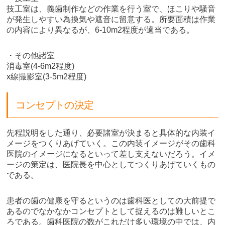
技工室は、義歯制作などの作業を行う室で、ほこりや騒音
が発生しやすい為換気や遮音に留意する。所要面積は作業
の内容により異なるが、6-10m2程度が適当である。
・その他諸室
消毒室(4-6m2程度)
x線撮影室(3-5m2程度)
コンセプトの決定
先程説明をした通り、必要諸室が決まると具体的な内装イ
メージをつくりあげていく。この内装イメージがその歯科
医院のイメージになるといって差し支えないだろう。イメ
ージの策定は、医院長を中心としてつくりあげていくもの
である。
患者の歯の健康を守るというのは歯科医としての大前提で
あるのでなかなかコンセプトとして捉えるのは難しいとこ
ろである。歯科医院の数がこれだけ多い環境の中では、内