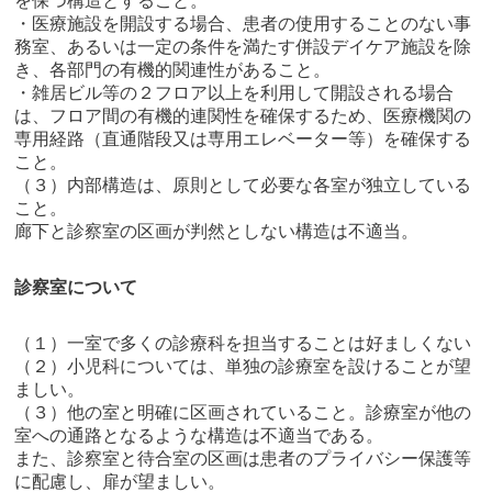
を保つ構造とすること。
・医療施設を開設する場合、患者の使用することのない事
務室、あるいは一定の条件を満たす併設デイケア施設を除
き、各部門の有機的関連性があること。
・雑居ビル等の２フロア以上を利用して開設される場合
は、フロア間の有機的連関性を確保するため、医療機関の
専用経路（直通階段又は専用エレベーター等）を確保する
こと。
（３）内部構造は、原則として必要な各室が独立している
こと。
廊下と診察室の区画が判然としない構造は不適当。
診察室について
（１）一室で多くの診療科を担当することは好ましくない
（２）小児科については、単独の診療室を設けることが望
ましい。
（３）他の室と明確に区画されていること。診療室が他の
室への通路となるような構造は不適当である。
また、診察室と待合室の区画は患者のプライバシー保護等
に配慮し、扉が望ましい。