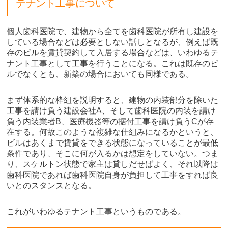
テナント工事について
個人歯科医院で、建物から全てを歯科医院が所有し建設を
している場合などは必要としない話しとなるが、例えば既
存のビルを賃貸契約して入居する場合などは、いわゆるテ
ナント工事として工事を行うことになる。これは既存のビ
ルでなくとも、新築の場合においても同様である。
まず体系的な枠組を説明すると、建物の内装部分を除いた
工事を請け負う建設会社A、そして歯科医院の内装を請け
負う内装業者B、医療機器等の据付工事を請け負うCが存
在する。何故このような複雑な仕組みになるかというと、
ビルはあくまで賃貸をできる状態になっていることが最低
条件であり、そこに何が入るかは想定をしていない。つま
り、スケルトン状態で家主は貸しだせばよく、それ以降は
歯科医院であれば歯科医院自身が負担して工事をすれば良
いとのスタンスとなる。
これがいわゆるテナント工事というものである。