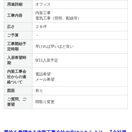
用途詳細
オフィス
内装工事
工事内容
電気工事（照明、配線等）
広さ
２８坪
ご予算
－
工事開始予
早ければ早いほど良い
定時期
入居希望時
9/11入居予定
期
内装工事会
電話希望
社からの連
メール希望
絡ついて
図面
有り
ご質問、ご
間取り変更
要望