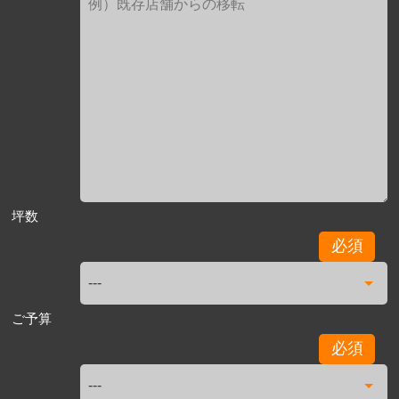
坪数
必須
ご予算
必須