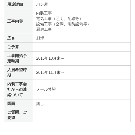
用途詳細
パン屋
内装工事
電気工事（照明、配線等）
工事内容
設備工事（空調、消防設備等）
厨房工事
広さ
11坪
ご予算
－
工事開始予
2015年10月末～
定時期
入居希望時
2015年11月末～
期
内装工事会
社からの連
メール希望
絡ついて
図面
無し
ご質問、ご
要望