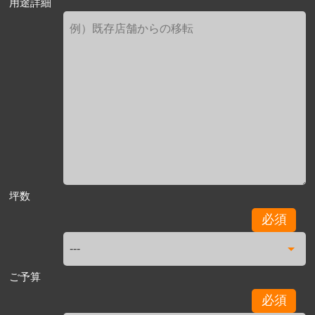
用途詳細
坪数
必須
ご予算
必須