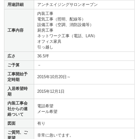
用途詳細
アンチエイジングサロンオープン
内装工事
電気工事（照明、配線等）
設備工事（空調、消防設備等）
工事内容
厨房工事
ネットワーク工事（電話、LAN）
オフィス家具
引っ越し
広さ
36.5坪
ご予算
－
工事開始予
2015年10月20日～
定時期
入居希望時
2015年12月1日
期
内装工事会
電話希望
社からの連
メール希望
絡ついて
図面
有り
ご質問、ご
非常に急いでます。
要望