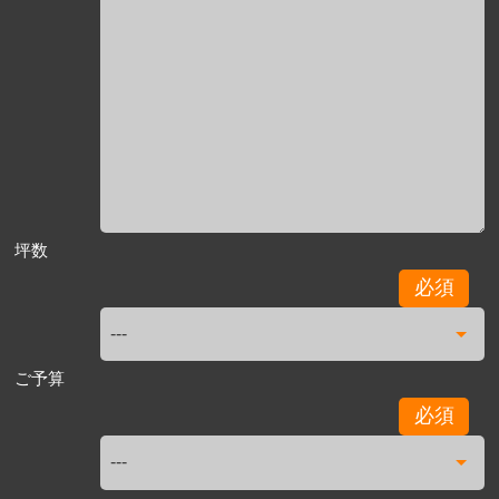
坪数
必須
ご予算
必須