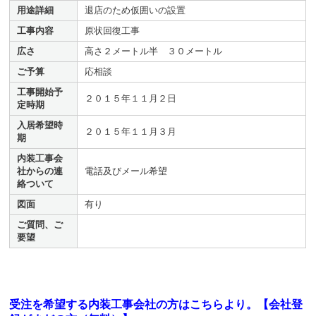
用途詳細
退店のため仮囲いの設置
工事内容
原状回復工事
広さ
高さ２メートル半 ３０メートル
ご予算
応相談
工事開始予
２０１５年１１月２日
定時期
入居希望時
２０１５年１１月３月
期
内装工事会
社からの連
電話及びメール希望
絡ついて
図面
有り
ご質問、ご
要望
受注を希望する内装工事会社の方はこちらより。【会社登