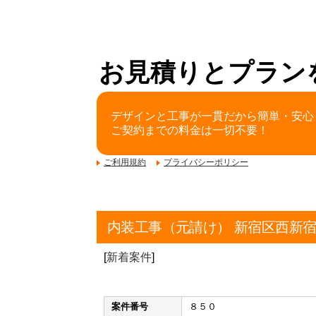
お見積りとプラン
デザインと工事が一貫だから簡単・安心
ご契約までの料金は一切不要！
ご利用規約
プライバシーポリシー
内装工事（元請け） 新宿区西新
[
新着案件
]
案件番号
８５０