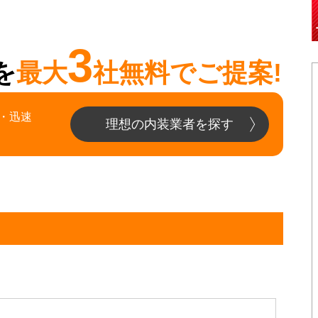
3
を
最大
社無料でご提案!
・迅速
理想の内装業者を探す
宿