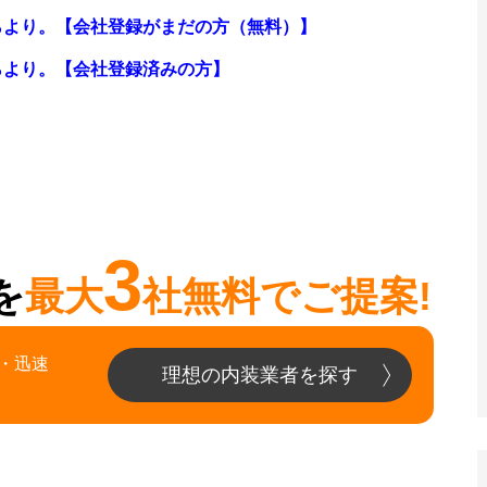
らより。【会社登録がまだの方（無料）】
らより。
【会社登録済みの方】
3
を
最大
社無料でご提案!
・迅速
理想の内装業者を探す