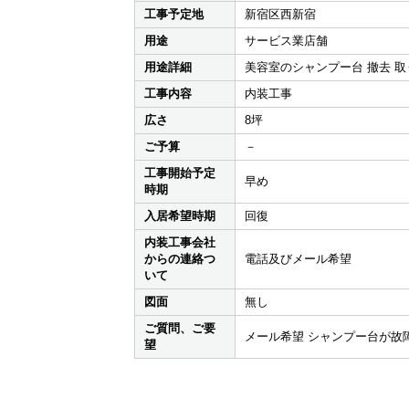
工事予定地
新宿区西新宿
用途
サービス業店舗
用途詳細
美容室のシャンプー台 撤去 取
工事内容
内装工事
広さ
8坪
ご予算
－
工事開始予定
早め
時期
入居希望時期
回復
内装工事会社
からの連絡つ
電話及びメール希望
いて
図面
無し
ご質問、ご要
メール希望 シャンプー台が故
望