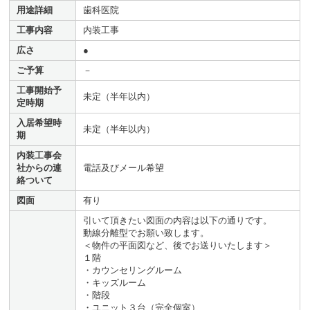
用途詳細
歯科医院
工事内容
内装工事
広さ
●
ご予算
－
工事開始予
未定（半年以内）
定時期
入居希望時
未定（半年以内）
期
内装工事会
社からの連
電話及びメール希望
絡ついて
図面
有り
引いて頂きたい図面の内容は以下の通りです。
動線分離型でお願い致します。
＜物件の平面図など、後でお送りいたします＞
１階
・カウンセリングルーム
・キッズルーム
・階段
・ユニット３台（完全個室）