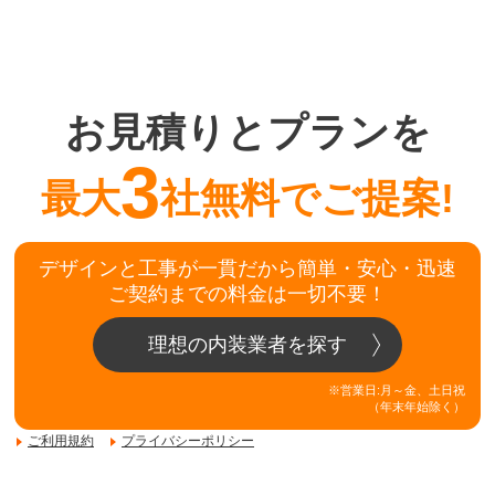
お見積りとプランを
3
最大
社無料でご提案!
デザインと工事が一貫だから簡単・安心・迅速
ご契約までの料金は一切不要！
理想の内装業者を探す
※営業日:月～金、土日祝
（年末年始除く）
ご利用規約
プライバシーポリシー