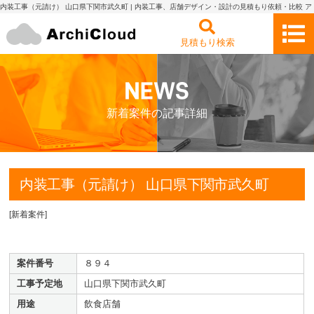
内装工事（元請け） 山口県下関市武久町 | 内装工事、店舗デザイン・設計の見積もり依頼・比較 ア
ーキクラウド
見積もり検索
新着案件の記事詳細
内装工事（元請け） 山口県下関市武久町
[
新着案件
]
案件番号
８９４
工事予定地
山口県下関市武久町
用途
飲食店舗