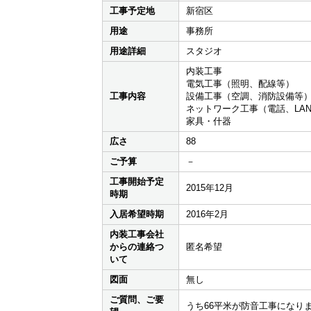
工事予定地
新宿区
用途
事務所
用途詳細
スタジオ
内装工事
電気工事（照明、配線等）
工事内容
設備工事（空調、消防設備等
ネットワーク工事（電話、LA
家具・什器
広さ
88
ご予算
－
工事開始予定
2015年12月
時期
入居希望時期
2016年2月
内装工事会社
からの連絡つ
匿名希望
いて
図面
無し
ご質問、ご要
うち66平米が防音工事になり