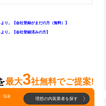
らより。【会社登録がまだの方（無料）】
らより。
【会社登録済みの方】
3
を
最大
社無料でご提案!
・迅速
理想の内装業者を探す