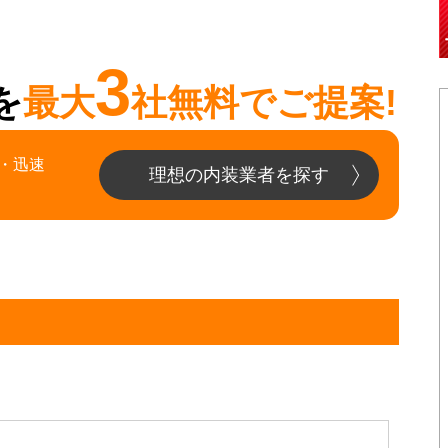
3
を
最大
社無料でご提案!
・迅速
理想の内装業者を探す