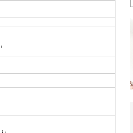
）
N）
ます。