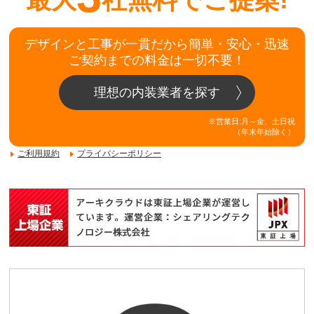
最大
社無料でご提案!
デザインと工事が一貫だから簡単・安心・迅速
ご契約までの料金は一切不要！
理想の内装業者を探す
※営業日:月～金、土日祝
（年末年始除く）
ご利用規約
プライバシーポリシー