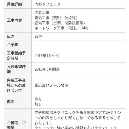
用途詳細
内科クリニック
内装工事
電気工事（照明、配線等）
工事内容
設備工事（空調、消防設備等）
ネットワーク工事（電話、LAN）
広さ
27坪
ご予算
－
工事開始予
2016年1月中旬
定時期
入居希望時
2016年5月開業
期
内装工事会
社からの連
電話及びメール希望
絡ついて
有り
図面
無し
内科循環器科クリニックを来春開業予定で1Fテナン
トの内装をしっかり安くお願いできる業者を探して
ご質問、ご
おります。
要望
クリニックに強い業者の登録もありますでしょう