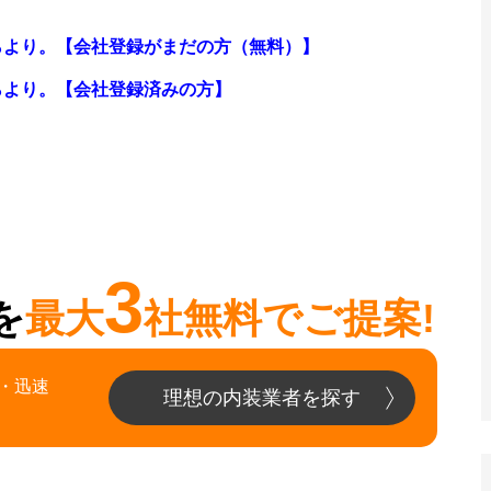
らより。【会社登録がまだの方（無料）】
らより。
【会社登録済みの方】
3
を
最大
社無料でご提案!
・迅速
理想の内装業者を探す