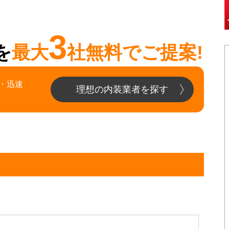
3
を
最大
社無料でご提案!
・迅速
理想の内装業者を探す