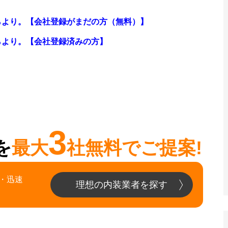
らより。【会社登録がまだの方（無料）】
らより。
【会社登録済みの方】
3
を
最大
社無料でご提案!
・迅速
理想の内装業者を探す