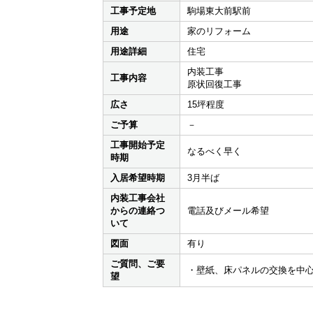
工事予定地
駒場東大前駅前
用途
家のリフォーム
用途詳細
住宅
内装工事
工事内容
原状回復工事
広さ
15坪程度
ご予算
－
工事開始予定
なるべく早く
時期
入居希望時期
3月半ば
内装工事会社
からの連絡つ
電話及びメール希望
いて
図面
有り
ご質問、ご要
・壁紙、床パネルの交換を中
望