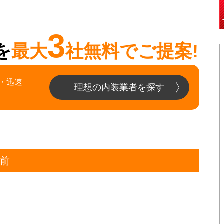
3
を
最大
社無料でご提案!
・迅速
理想の内装業者を探す
駅前