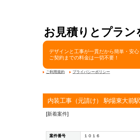
お見積りとプラン
デザインと工事が一貫だから簡単・安心
ご契約までの料金は一切不要！
ご利用規約
プライバシーポリシー
内装工事（元請け） 駒場東大前
[
新着案件
]
案件番号
１０１６