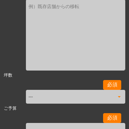
坪数
必須
ご予算
必須