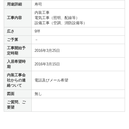
用途詳細
寿司
内装工事
工事内容
電気工事（照明、配線等）
設備工事（空調、消防設備等）
広さ
9坪
ご予算
－
工事開始予
2016年3月25日
定時期
入居希望時
2016年3月15日
期
内装工事会
社からの連
電話及びメール希望
絡ついて
図面
無し
ご質問、ご
要望