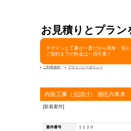
お見積りとプラン
デザインと工事が一貫だから簡単・安心
ご契約までの料金は一切不要！
ご利用規約
プライバシーポリシー
内装工事（元請け） 港区六本木
[
新着案件
]
案件番号
１１２０