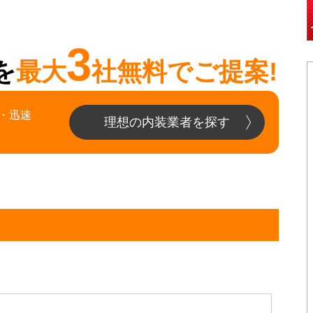
3
を
最大
社無料でご提案!
・迅速
理想の内装業者を探す