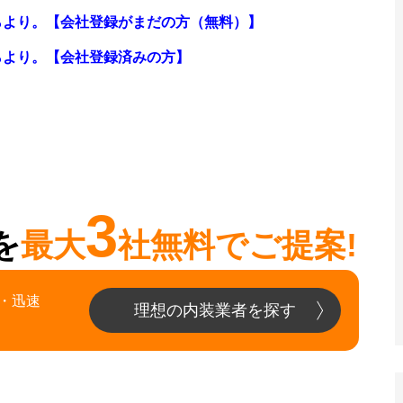
らより。【会社登録がまだの方（無料）】
らより。
【会社登録済みの方】
3
を
最大
社無料でご提案!
・迅速
理想の内装業者を探す