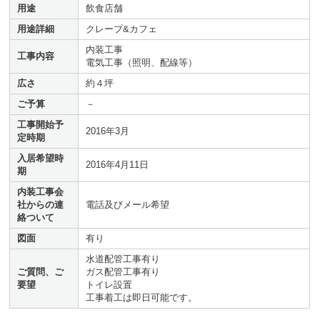
用途
飲食店舗
用途詳細
クレープ&カフェ
内装工事
工事内容
電気工事（照明、配線等）
広さ
約４坪
ご予算
－
工事開始予
2016年3月
定時期
入居希望時
2016年4月11日
期
内装工事会
社からの連
電話及びメール希望
絡ついて
図面
有り
水道配管工事有り
ご質問、ご
ガス配管工事有り
要望
トイレ設置
工事着工は即日可能です。