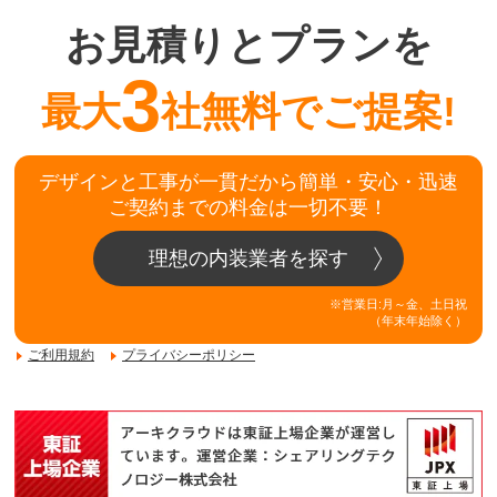
お見積りとプランを
3
最大
社無料でご提案!
デザインと工事が一貫だから簡単・安心・迅速
ご契約までの料金は一切不要！
理想の内装業者を探す
※営業日:月～金、土日祝
（年末年始除く）
ご利用規約
プライバシーポリシー