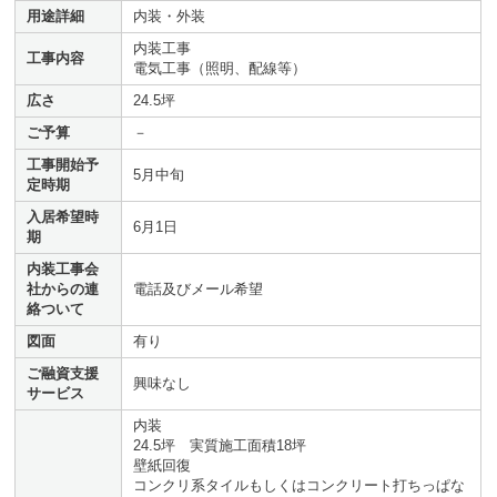
用途詳細
内装・外装
内装工事
工事内容
電気工事（照明、配線等）
広さ
24.5坪
ご予算
－
工事開始予
5月中旬
定時期
入居希望時
6月1日
期
内装工事会
社からの連
電話及びメール希望
絡ついて
図面
有り
ご融資支援
興味なし
サービス
内装
24.5坪 実質施工面積18坪
壁紙回復
コンクリ系タイルもしくはコンクリート打ちっぱな