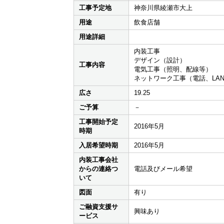
工事予定地
神奈川県綾瀬市大上
用途
飲食店舗
用途詳細
内装工事
デザイン（設計）
工事内容
電気工事（照明、配線等）
ネットワーク工事（電話、LA
広さ
19.25
ご予算
－
工事開始予定
2016年5月
時期
入居希望時期
2016年5月
内装工事会社
からの連絡つ
電話及びメール希望
いて
図面
有り
ご融資支援サ
興味あり
ービス