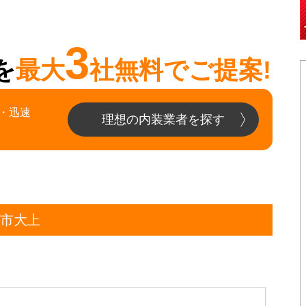
3
を
最大
社無料でご提案!
・迅速
理想の内装業者を探す
瀬市大上