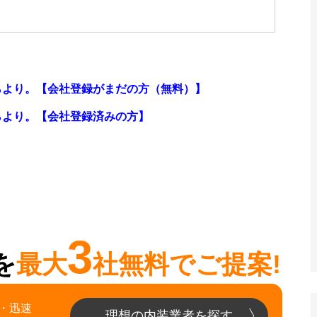
らより。【会社登録がまだの方（無料）】
らより。
【会社登録済みの方】
3
を
最大
社無料でご提案!
・迅速
理想の内装業者を探す