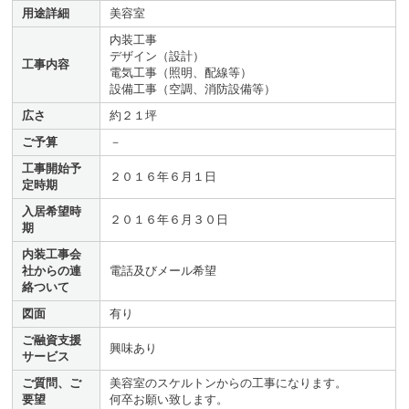
用途詳細
美容室
内装工事
デザイン（設計）
工事内容
電気工事（照明、配線等）
設備工事（空調、消防設備等）
広さ
約２１坪
ご予算
－
工事開始予
２０１６年６月１日
定時期
入居希望時
２０１６年６月３０日
期
内装工事会
社からの連
電話及びメール希望
絡ついて
図面
有り
ご融資支援
興味あり
サービス
ご質問、ご
美容室のスケルトンからの工事になります。
要望
何卒お願い致します。