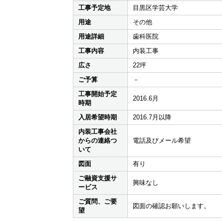
工事予定地
目黒区学芸大学
用途
その他
用途詳細
歯科医院
工事内容
内装工事
広さ
22坪
ご予算
－
工事開始予定
2016.6月
時期
入居希望時期
2016.7月以降
内装工事会社
からの連絡つ
電話及びメール希望
いて
図面
有り
ご融資支援サ
興味なし
ービス
ご質問、ご要
図面の確認お願いします。
望