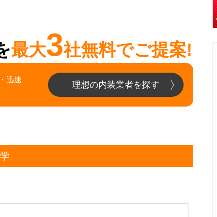
3
を
最大
社無料でご提案!
・迅速
理想の内装業者を探す
大学