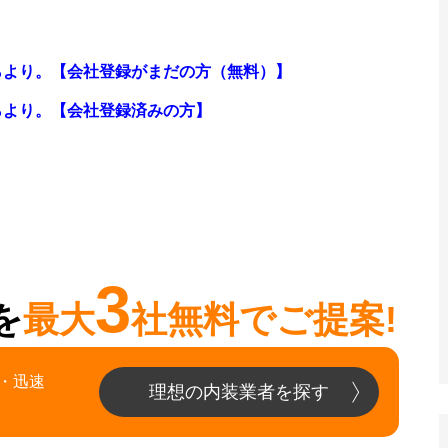
らより。【会社登録がまだの方（無料）】
らより。
【会社登録済みの方】
3
を
最大
社無料でご提案!
・迅速
理想の内装業者を探す