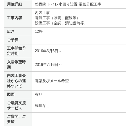
用途詳細
整骨院 トイレ水回り設置 電気分配工事
内装工事
工事内容
電気工事（照明、配線等）
設備工事（空調、消防設備等）
広さ
12坪
ご予算
－
工事開始予
2016年6月6日～
定時期
入居希望時
2016年7月6日～
期
内装工事会
社からの連
電話及びメール希望
絡ついて
図面
有り
ご融資支援
興味なし
サービス
ご質問、ご
要望