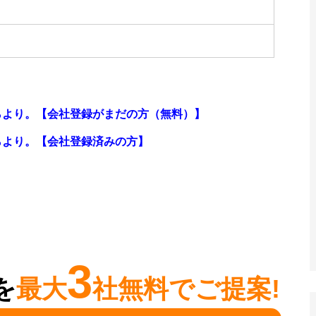
らより。【会社登録がまだの方（無料）】
らより。
【会社登録済みの方】
3
を
最大
社無料でご提案!