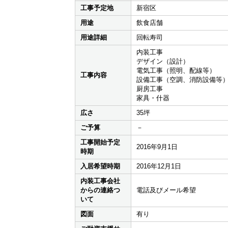
工事予定地
新宿区
用途
飲食店舗
用途詳細
回転寿司
内装工事
デザイン（設計）
電気工事（照明、配線等）
工事内容
設備工事（空調、消防設備等
厨房工事
家具・什器
広さ
35坪
ご予算
－
工事開始予定
2016年9月1日
時期
入居希望時期
2016年12月1日
内装工事会社
からの連絡つ
電話及びメール希望
いて
図面
有り