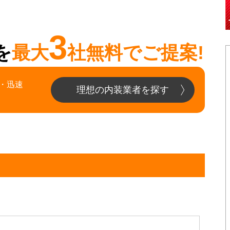
3
を
最大
社無料でご提案!
・迅速
理想の内装業者を探す