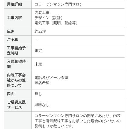
用途詳細
コラーゲンマシン専門サロン
内装工事
工事内容
デザイン（設計）
電気工事（照明、配線等）
広さ
約22坪
ご予算
－
工事開始予
未定
定時期
入居希望時
未定
期
内装工事会
電話及びメール希望
社からの連
匿名希望
絡ついて
図面
無し
ご融資支援
興味なし
サービス
コラーゲンマシン専門サロンの開業にあたり、内装
工事と電気配線工事をお願いした場合のだいたいの
見積もりが欲しいです。