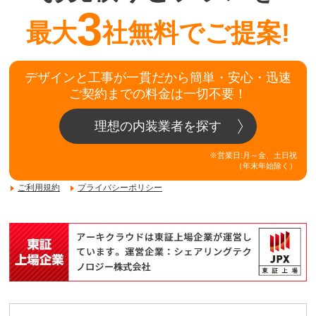
3
最大
社無料でご提案!
デザインと工事が一貫だから簡単・安心・迅速
ご契約までの料金は一切不要！
理想の内装業者を探す
※営業日:月～金、土日祝
（年末年始除く）
ご利用規約
プライバシーポリシー