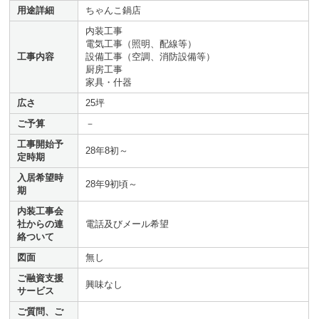
用途詳細
ちゃんこ鍋店
内装工事
電気工事（照明、配線等）
工事内容
設備工事（空調、消防設備等）
厨房工事
家具・什器
広さ
25坪
ご予算
－
工事開始予
28年8初～
定時期
入居希望時
28年9初頃～
期
内装工事会
社からの連
電話及びメール希望
絡ついて
図面
無し
ご融資支援
興味なし
サービス
ご質問、ご