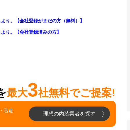
らより。【会社登録がまだの方（無料）】
らより。
【会社登録済みの方】
3
を
最大
社無料でご提案!
・迅速
理想の内装業者を探す