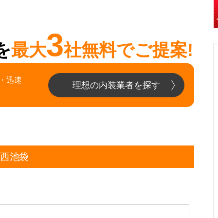
3
を
最大
社無料でご提案!
・迅速
理想の内装業者を探す
区西池袋