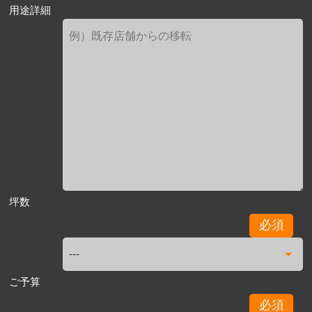
用途詳細
坪数
必須
ご予算
必須