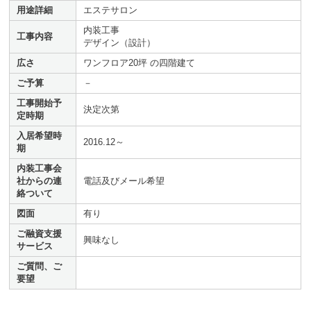
用途詳細
エステサロン
内装工事
工事内容
デザイン（設計）
広さ
ワンフロア20坪 の四階建て
ご予算
－
工事開始予
決定次第
定時期
入居希望時
2016.12～
期
内装工事会
社からの連
電話及びメール希望
絡ついて
図面
有り
ご融資支援
興味なし
サービス
ご質問、ご
要望