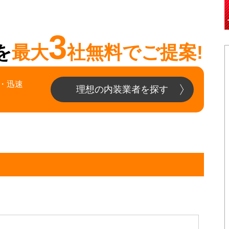
3
を
最大
社無料でご提案!
・迅速
理想の内装業者を探す