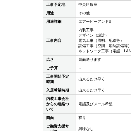
工事予定地
中央区銀座
用途
その他
用途詳細
エアービーアンドB
内装工事
デザイン（設計）
工事内容
電気工事（照明、配線等）
設備工事（空調、消防設備等
ネットワーク工事（電話、LA
広さ
図面送ります
ご予算
－
工事開始予定
出来るだけ早く
時期
入居希望時期
出来るだけ早く
内装工事会社
からの連絡つ
電話及びメール希望
いて
図面
有り
ご融資支援サ
興味なし