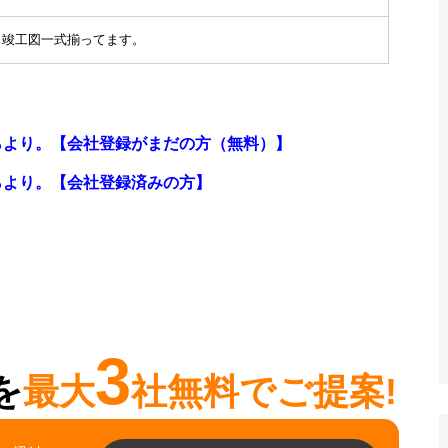
、竣工図一式揃ってます。
らより。【会社登録がまだの方（無料）】
らより。
【会社登録済みの方】
3
を
最大
社無料でご提案!