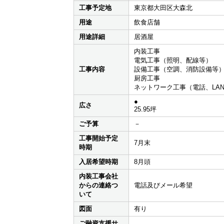
工事予定地
東京都大田区大森北
用途
飲食店舗
用途詳細
居酒屋
内装工事
電気工事（照明、配線等）
工事内容
設備工事（空調、消防設備等
厨房工事
ネットワーク工事（電話、LA
●
広さ
25.95坪
ご予算
－
工事開始予定
7月末
時期
入居希望時期
8月頭
内装工事会社
からの連絡つ
電話及びメール希望
いて
図面
有り
ご融資支援サ