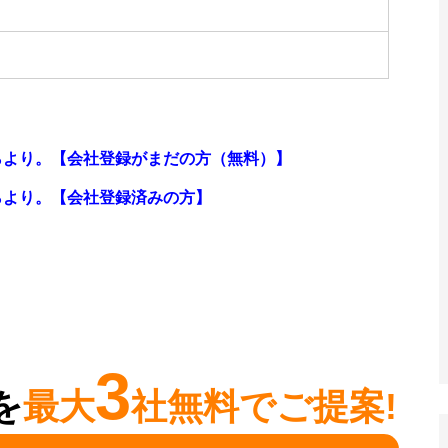
らより。【会社登録がまだの方（無料）】
らより。
【会社登録済みの方】
3
を
最大
社無料でご提案!