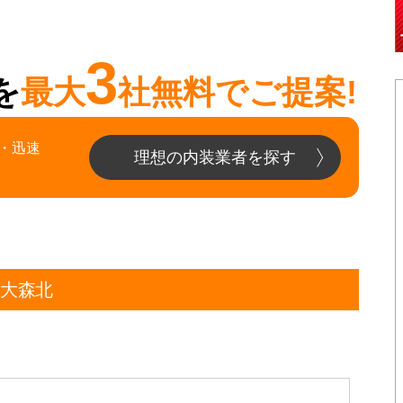
3
を
最大
社無料でご提案!
・迅速
理想の内装業者を探す
区大森北