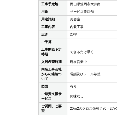
工事予定地
岡山県笠岡市大井南
用途
サービス業店舗
用途詳細
美容室
工事内容
内装工事
広さ
20坪
ご予算
－
工事開始予定
できるだけ早く
時期
入居希望時期
現在営業中
内装工事会社
からの連絡つ
電話及びメール希望
いて
図面
有り
ご融資支援サ
興味なし
ービス
ご質問、ご要
20ｍ2のクロス張替え70ｍ
望