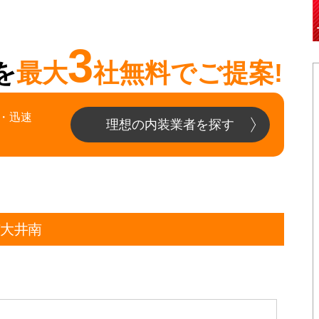
3
を
最大
社無料でご提案!
・迅速
理想の内装業者を探す
市大井南