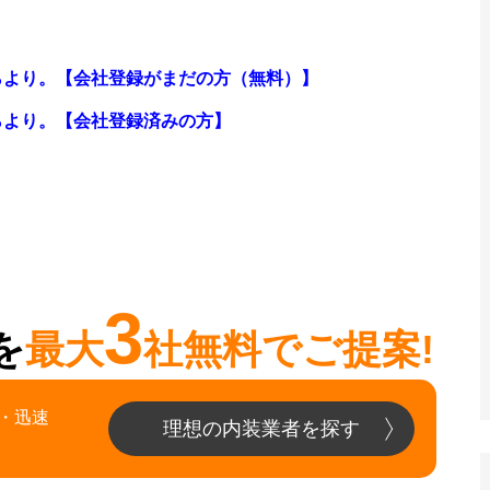
らより。【会社登録がまだの方（無料）】
らより。
【会社登録済みの方】
3
を
最大
社無料でご提案!
・迅速
理想の内装業者を探す