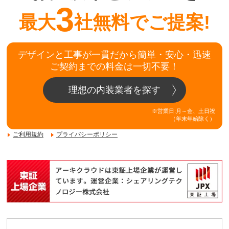
3
最大
社無料でご提案!
デザインと工事が一貫だから簡単・安心・迅速
ご契約までの料金は一切不要！
理想の内装業者を探す
※営業日:月～金、土日祝
（年末年始除く）
ご利用規約
プライバシーポリシー