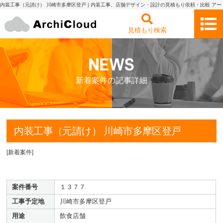
内装工事（元請け） 川崎市多摩区登戸 | 内装工事、店舗デザイン・設計の見積もり依頼・比較 アー
キクラウド
見積もり検索
新着案件の記事詳細
内装工事（元請け） 川崎市多摩区登戸
[
新着案件
]
案件番号
１３７７
工事予定地
川崎市多摩区登戸
用途
飲食店舗