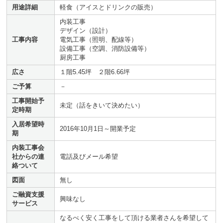
用途詳細
軽食（アイスとドリンクの販売）
内装工事
デザイン（設計）
工事内容
電気工事（照明、配線等）
設備工事（空調、消防設備等）
厨房工事
広さ
１階5.45坪 ２階6.66坪
ご予算
－
工事開始予
未定（話をきいて決めたい）
定時期
入居希望時
2016年10月1日～開業予定
期
内装工事会
社からの連
電話及びメール希望
絡ついて
図面
無し
ご融資支援
興味なし
サービス
なるべく安く工事をして頂ける業者さんを希望して