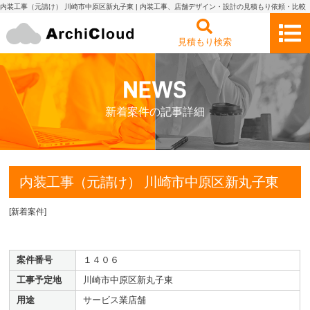
内装工事（元請け） 川崎市中原区新丸子東 | 内装工事、店舗デザイン・設計の見積もり依頼・比較
アーキクラウド
見積もり検索
新着案件の記事詳細
内装工事（元請け） 川崎市中原区新丸子東
[
新着案件
]
案件番号
１４０６
工事予定地
川崎市中原区新丸子東
用途
サービス業店舗