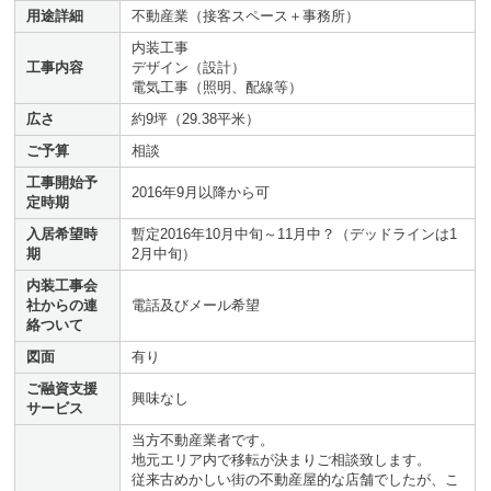
用途詳細
不動産業（接客スペース＋事務所）
内装工事
工事内容
デザイン（設計）
電気工事（照明、配線等）
広さ
約9坪（29.38平米）
ご予算
相談
工事開始予
2016年9月以降から可
定時期
入居希望時
暫定2016年10月中旬～11月中？（デッドラインは1
期
2月中旬）
内装工事会
社からの連
電話及びメール希望
絡ついて
図面
有り
ご融資支援
興味なし
サービス
当方不動産業者です。
地元エリア内で移転が決まりご相談致します。
従来古めかしい街の不動産屋的な店舗でしたが、こ