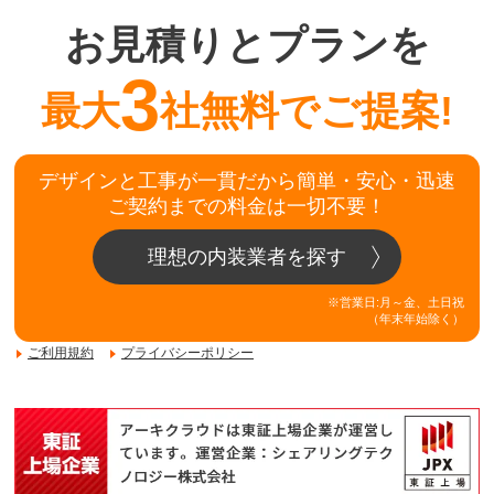
お見積りとプランを
3
最大
社無料でご提案!
デザインと工事が一貫だから簡単・安心・迅速
ご契約までの料金は一切不要！
理想の内装業者を探す
※営業日:月～金、土日祝
（年末年始除く）
ご利用規約
プライバシーポリシー