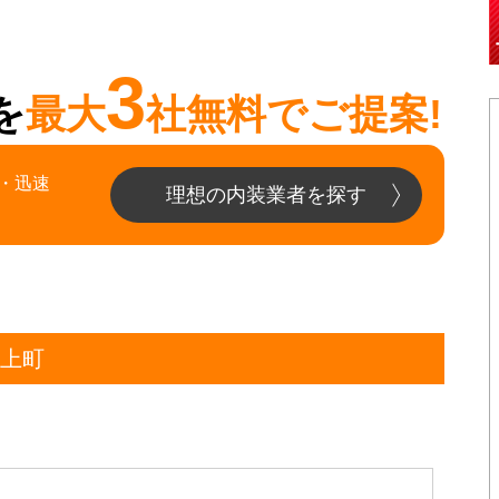
3
を
最大
社無料でご提案!
・迅速
理想の内装業者を探す
田上町