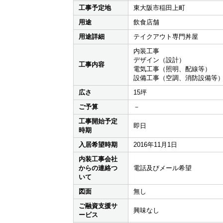
工事予定地
東大阪市稲田上町
用途
飲食店舗
用途詳細
テイクアウト専門丼屋
内装工事
デザイン（設計）
工事内容
電気工事（照明、配線等）
設備工事（空調、消防設備等
広さ
15坪
ご予算
－
工事開始予定
即日
時期
入居希望時期
2016年11月1日
内装工事会社
からの連絡つ
電話及びメール希望
いて
図面
無し
ご融資支援サ
興味なし
ービス