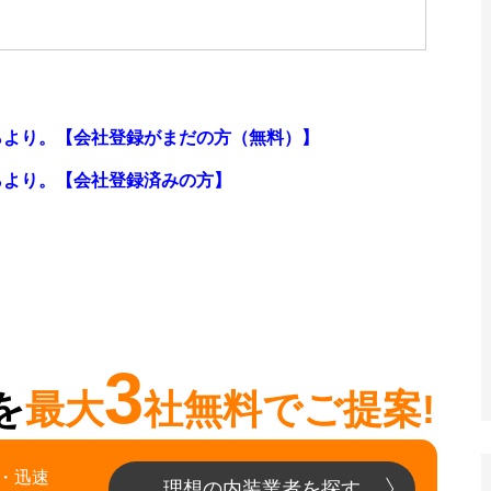
らより。【会社登録がまだの方（無料）】
らより。
【会社登録済みの方】
3
を
最大
社無料でご提案!
・迅速
理想の内装業者を探す