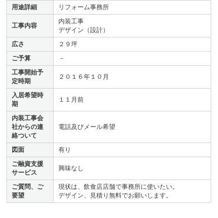
用途詳細
リフォーム事務所
内装工事
工事内容
デザイン（設計）
広さ
２９坪
ご予算
－
工事開始予
２０１６年１０月
定時期
入居希望時
１１月前
期
内装工事会
社からの連
電話及びメール希望
絡ついて
図面
有り
ご融資支援
興味なし
サービス
ご質問、ご
現状は、飲食店店舗で事務所に使いたい。
要望
デザイン、見積り無料でお願いします。