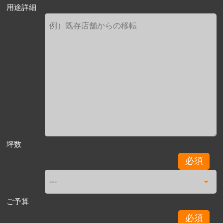
用途詳細
坪数
必須
ご予算
必須