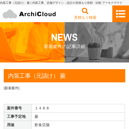
内装工事（元請け） 蕨 | 内装工事、店舗デザイン・設計の見積もり依頼・比較 アーキクラウド
見積もり検索
新着案件の記事詳細
内装工事（元請け） 蕨
[
新着案件
]
案件番号
１４８８
工事予定地
蕨
用途
飲食店舗