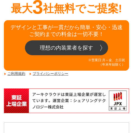
3
最大
社無料でご提案!
デザインと工事が一貫だから簡単・安心・迅速
ご契約までの料金は一切不要！
理想の内装業者を探す
※営業日:月～金、土日祝
（年末年始除く）
ご利用規約
プライバシーポリシー