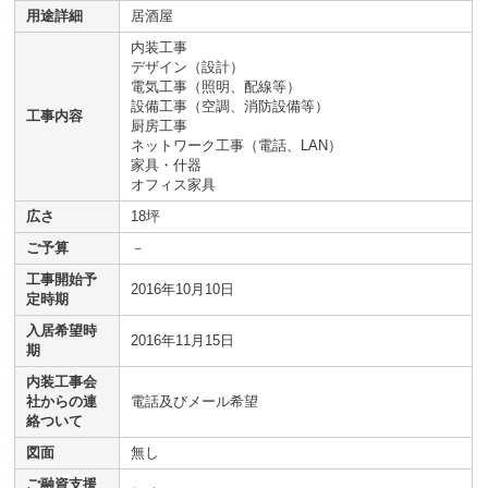
用途詳細
居酒屋
内装工事
デザイン（設計）
電気工事（照明、配線等）
設備工事（空調、消防設備等）
工事内容
厨房工事
ネットワーク工事（電話、LAN）
家具・什器
オフィス家具
広さ
18坪
ご予算
－
工事開始予
2016年10月10日
定時期
入居希望時
2016年11月15日
期
内装工事会
社からの連
電話及びメール希望
絡ついて
図面
無し
ご融資支援