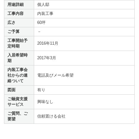
用途詳細
個人邸
工事内容
内装工事
広さ
60坪
ご予算
－
工事開始予
2016年11月
定時期
入居希望時
2017年3月
期
内装工事会
社からの連
電話及びメール希望
絡ついて
図面
有り
ご融資支援
興味なし
サービス
ご質問、ご
信頼置ける会社
要望