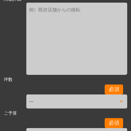
坪数
必須
ご予算
必須