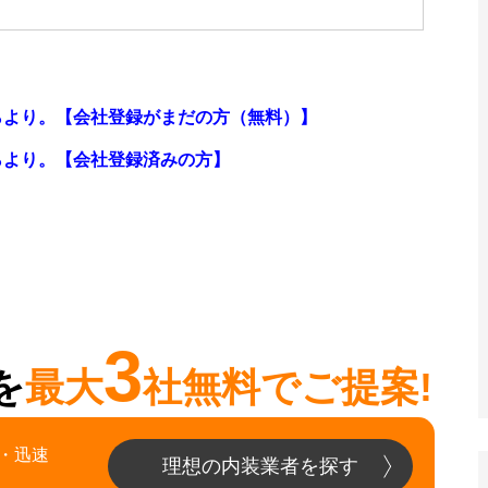
らより。【会社登録がまだの方（無料）】
らより。
【会社登録済みの方】
3
を
最大
社無料でご提案!
・迅速
理想の内装業者を探す