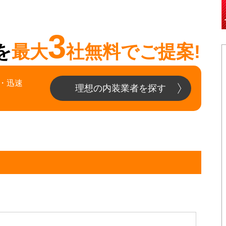
3
を
最大
社無料でご提案!
・迅速
理想の内装業者を探す