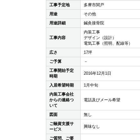
工事予定地
多摩市関戸
用途
その他
用途詳細
鍼灸接骨院
内装工事
工事内容
デザイン（設計）
電気工事（照明、配線等）
広さ
17坪
ご予算
－
工事開始予定
2016年12月1日
時期
入居希望時期
1月中旬
内装工事会社
からの連絡つ
電話及びメール希望
いて
図面
無し
ご融資支援サ
興味なし
ービス
ご質問、ご要