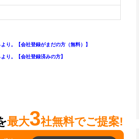
らより。【会社登録がまだの方（無料）】
らより。
【会社登録済みの方】
3
を
最大
社無料でご提案!