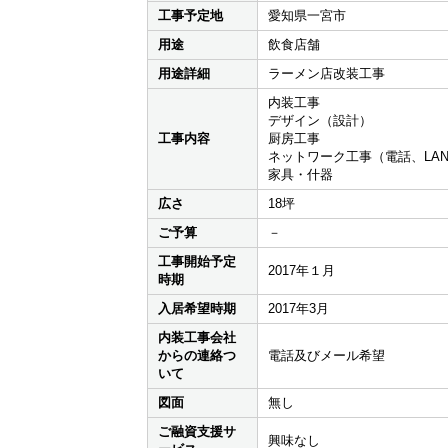
工事予定地
愛知県一宮市
用途
飲食店舗
用途詳細
ラーメン店改装工事
内装工事
デザイン（設計）
工事内容
厨房工事
ネットワーク工事（電話、LA
家具・什器
広さ
18坪
ご予算
－
工事開始予定
2017年１月
時期
入居希望時期
2017年3月
内装工事会社
からの連絡つ
電話及びメール希望
いて
図面
無し
ご融資支援サ
興味なし