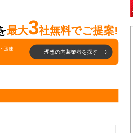
3
を
最大
社無料でご提案!
・迅速
理想の内装業者を探す
市