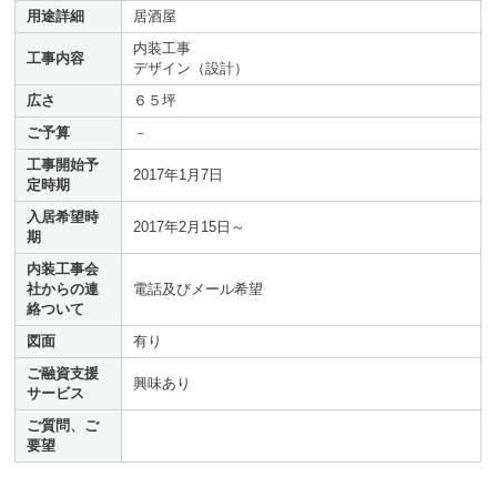
用途詳細
居酒屋
内装工事
工事内容
デザイン（設計）
広さ
６５坪
ご予算
－
工事開始予
2017年1月7日
定時期
入居希望時
2017年2月15日～
期
内装工事会
社からの連
電話及びメール希望
絡ついて
図面
有り
ご融資支援
興味あり
サービス
ご質問、ご
要望