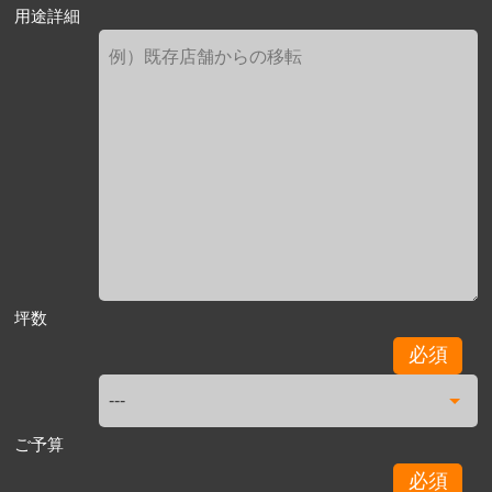
用途詳細
坪数
必須
ご予算
必須