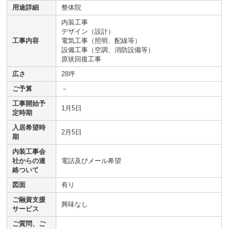
用途詳細
整体院
内装工事
デザイン（設計）
工事内容
電気工事（照明、配線等）
設備工事（空調、消防設備等）
原状回復工事
広さ
28坪
ご予算
－
工事開始予
1月5日
定時期
入居希望時
2月5日
期
内装工事会
社からの連
電話及びメール希望
絡ついて
図面
有り
ご融資支援
興味なし
サービス
ご質問、ご