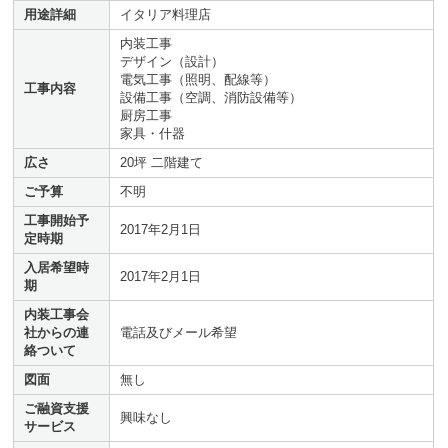
用途詳細
イタリア料理店
内装工事
デザイン（設計）
電気工事（照明、配線等）
工事内容
設備工事（空調、消防設備等）
厨房工事
家具・什器
広さ
20坪 二階建て
ご予算
不明
工事開始予
2017年2月1日
定時期
入居希望時
2017年2月1日
期
内装工事会
社からの連
電話及びメール希望
絡ついて
図面
無し
ご融資支援
興味なし
サービス