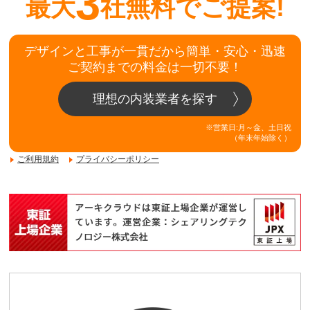
3
最大
社無料でご提案!
デザインと工事が一貫だから簡単・安心・迅速
ご契約までの料金は一切不要！
理想の内装業者を探す
※営業日:月～金、土日祝
（年末年始除く）
ご利用規約
プライバシーポリシー