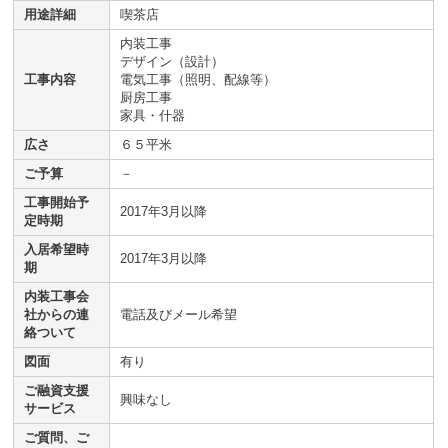
用途詳細
喫茶店
内装工事
デザイン（設計）
工事内容
電気工事（照明、配線等）
厨房工事
家具・什器
広さ
６５平米
ご予算
－
工事開始予
2017年3月以降
定時期
入居希望時
2017年3月以降
期
内装工事会
社からの連
電話及びメール希望
絡ついて
図面
有り
ご融資支援
興味なし
サービス
ご質問、ご