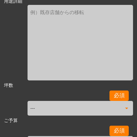
用途詳細
坪数
必須
ご予算
必須